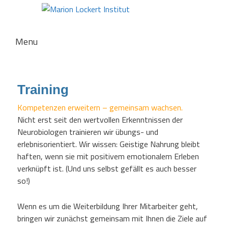
Hauptmenü
Menu
Zum
Zum
primären
sekundären
Inhalt
Inhalt
Training
springen
springen
Kompetenzen erweitern – gemeinsam wachsen.
Nicht erst seit den wertvollen Erkenntnissen der
Neurobiologen trainieren wir übungs- und
erlebnisorientiert. Wir wissen: Geistige Nahrung bleibt
haften, wenn sie mit positivem emotionalem Erleben
verknüpft ist. (Und uns selbst gefällt es auch besser
so!)
Wenn es um die Weiterbildung Ihrer Mitarbeiter geht,
bringen wir zunächst gemeinsam mit Ihnen die Ziele auf