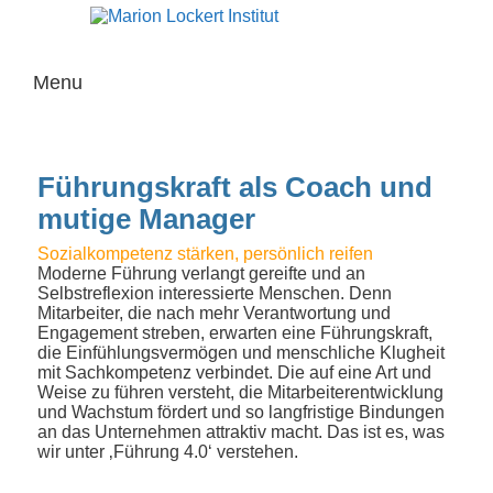
Hauptmenü
Menu
Zum
Zum
primären
sekundären
Inhalt
Inhalt
Führungskraft als Coach und
springen
springen
mutige Manager
Sozialkompetenz stärken, persönlich reifen
Moderne Führung verlangt gereifte und an
Selbstreflexion interessierte Menschen. Denn
Mitarbeiter, die nach mehr Verantwortung und
Engagement streben, erwarten eine Führungskraft,
die Einfühlungsvermögen und menschliche Klugheit
mit Sachkompetenz verbindet. Die auf eine Art und
Weise zu führen versteht, die Mitarbeiterentwicklung
und Wachstum fördert und so langfristige Bindungen
an das Unternehmen attraktiv macht. Das ist es, was
wir unter ‚Führung 4.0‘ verstehen.