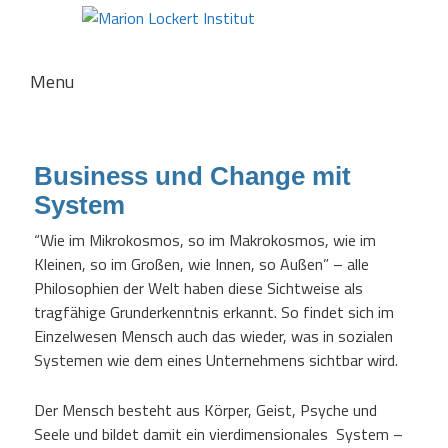
Hauptmenü
Menu
Zum
Zum
primären
sekundären
Inhalt
Inhalt
Business und Change mit
springen
springen
System
“Wie im Mikrokosmos, so im Makrokosmos, wie im
Kleinen, so im Großen, wie Innen, so Außen” – alle
Philosophien der Welt haben diese Sichtweise als
tragfähige Grunderkenntnis erkannt. So findet sich im
Einzelwesen Mensch auch das wieder, was in sozialen
Systemen wie dem eines Unternehmens sichtbar wird.
Der Mensch besteht aus Körper, Geist, Psyche und
Seele und bildet damit ein vierdimensionales System –