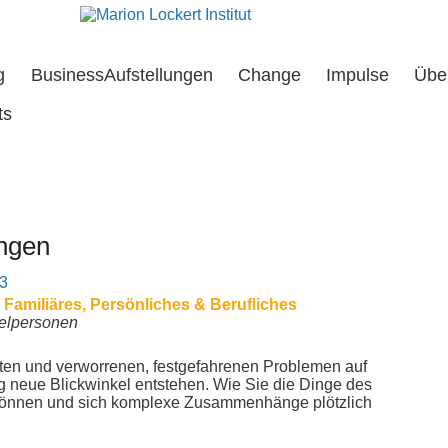
g
BusinessAufstellungen
Change
Impulse
Übe
ts
ngen
13
Familiäres, Persönliches & Berufliches
zelpersonen
alten und verworrenen, festgefahrenen Problemen
auf
ig neue Blickwinkel entstehen. Wie Sie die Dinge des
können und sich komplexe Zusammenhänge plötzlich