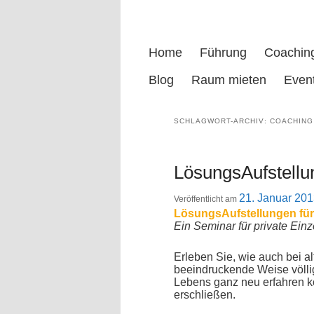
Hauptmenü
Home
Zum
Zum
Führung
Coachin
Blog
primären
sekundären
Raum mieten
Even
Inhalt
Inhalt
SCHLAGWORT-ARCHIV:
COACHING
springen
springen
LösungsAufstellu
21. Januar 20
Veröffentlicht am
LösungsAufstellungen für 
Ein Seminar für private Ein
Erleben Sie, wie auch bei 
beeindruckende Weise
völl
Lebens ganz neu erfahren 
erschließen.